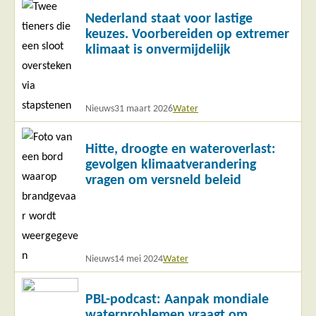
Lees
Nederland staat voor lastige
meer
keuzes. Voorbereiden op extremer
klimaat is onvermijdelijk
Nieuws
31 maart 2026
Water
Lees
Hitte, droogte en wateroverlast:
meer
gevolgen klimaatverandering
vragen om versneld beleid
Nieuws
14 mei 2024
Water
Lees
PBL-podcast: Aanpak mondiale
meer
waterproblemen vraagt om