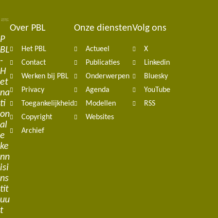
Over PBL
Onze diensten
Volg ons
Footer
P
BL
Het PBL
Actueel
X
navigation
-
Contact
Publicaties
Linkedin
H
Werken bij PBL
Onderwerpen
Bluesky
et
Privacy
Agenda
YouTube
na
ti
Toegankelijkheid
Modellen
RSS
on
Copyright
Websites
al
Archief
e
ke
nn
isi
ns
tit
uu
t