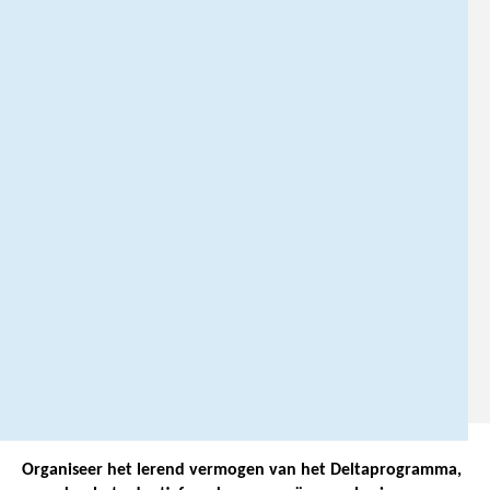
t
i
n
g
@
p
b
l
.
n
l
)
.
Organiseer het lerend vermogen van het Deltaprogramma,