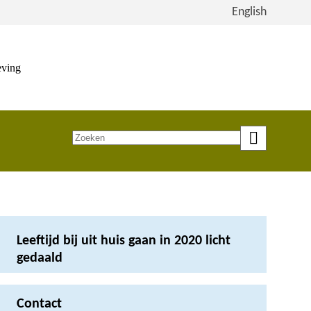
Bekijk
English
de
site
in
eving
het
Engels
Zoeken
op
trefwoord
Leeftijd bij uit huis gaan in 2020 licht
gedaald
Contact