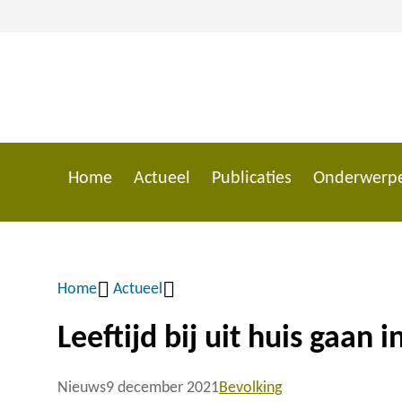
Overslaan
en
naar
de
inhoud
gaan
Home
Actueel
Publicaties
Onderwerp
Main
navigation
Home
Actueel
Kruimelpad
Leeftijd bij uit huis gaan 
Nieuws
9 december 2021
Bevolking