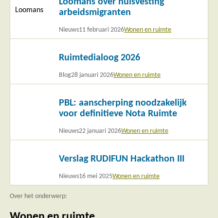
Loomans over huisvesting
arbeidsmigranten
Nieuws
11 februari 2026
Wonen en ruimte
Lees
Ruimtedialoog 2026
meer
Blog
28 januari 2026
Wonen en ruimte
Lees
PBL: aanscherping noodzakelijk
meer
voor definitieve Nota Ruimte
Nieuws
22 januari 2026
Wonen en ruimte
Lees
Verslag RUDIFUN Hackathon III
meer
Nieuws
16 mei 2025
Wonen en ruimte
Over het onderwerp:
Wonen en ruimte