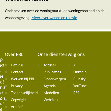
Onderzoeken over de woningmarkt, de woningvoorraad en de
woonomgeving.
Meer over wonen en ruimte
Over PBL
Onze diensten
Volg ons
Footer
P
BL
Het PBL
Actueel
X
navigation
-
Contact
Publicaties
Linkedin
H
Werken bij PBL
Onderwerpen
Bluesky
et
Privacy
Agenda
YouTube
na
ti
Toegankelijkheid
Modellen
RSS
on
Copyright
Websites
al
Archief
e