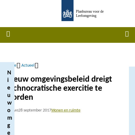
Overslaan
Planbureau voor de
en
Leefomgeving
naar
de
Home
Men
inhoud
gaan
Home
Actueel
N
Kruimelpad
Nieuw omgevingsbeleid dreigt
i
technocratische exercitie te
e
u
worden
w
o
Nieuws
28 september 2017
Wonen en ruimte
m
g
e