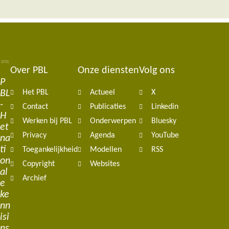
Over PBL
Onze diensten
Volg ons
Footer
P
BL
Het PBL
Actueel
X
navigation
-
Contact
Publicaties
Linkedin
H
Werken bij PBL
Onderwerpen
Bluesky
et
Privacy
Agenda
YouTube
na
ti
Toegankelijkheid
Modellen
RSS
on
Copyright
Websites
al
Archief
e
ke
nn
isi
ns