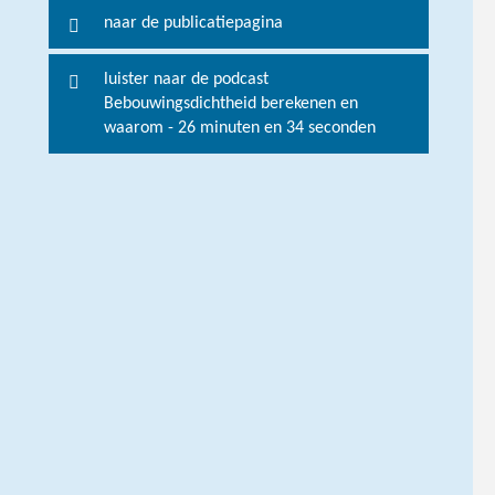
naar de publicatiepagina
V
o
luister naar de podcast
o
Bebouwingsdichtheid berekenen en
r
waarom - 26 minuten en 34 seconden
m
e
e
r
i
n
f
o
r
m
a
t