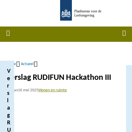
Overslaan
Planbureau voor de
en
Leefomgeving
naar
de
Home
Men
inhoud
gaan
Home
Actueel
V
Kruimelpad
Verslag RUDIFUN Hackathon III
e
r
Nieuws
16 mei 2025
Wonen en ruimte
s
l
a
g
R
U