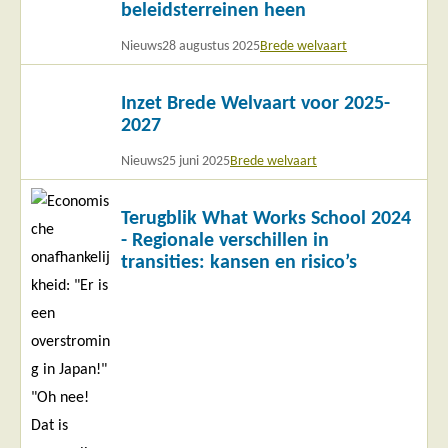
beleidsterreinen heen
Nieuws
28 augustus 2025
Brede welvaart
Lees
Inzet Brede Welvaart voor 2025-
meer
2027
Nieuws
25 juni 2025
Brede welvaart
Lees
Terugblik What Works School 2024
meer
- Regionale verschillen in
transities: kansen en risico’s