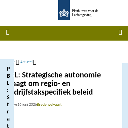
Overslaan
Planbureau voor de
en
Leefomgeving
naar
de
Home
Men
inhoud
gaan
Home
Actueel
P
Kruimelpad
PBL: Strategische autonomie
B
vraagt om regio- en
L
:
bedrijfstakspecifiek beleid
S
t
Nieuws
16 juni 2026
Brede welvaart
r
a
t