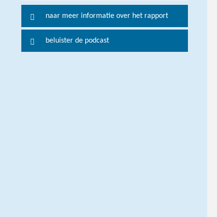
o
naar meer informatie over het rapport
r
m
beluister de podcast
e
e
r
i
n
f
o
r
m
a
t
i
e