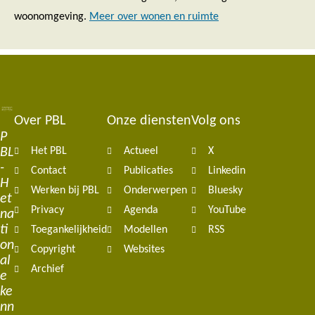
woonomgeving.
Meer over wonen en ruimte
Over PBL
Onze diensten
Volg ons
Footer
P
BL
Het PBL
Actueel
X
navigation
-
Contact
Publicaties
Linkedin
H
Werken bij PBL
Onderwerpen
Bluesky
et
Privacy
Agenda
YouTube
na
ti
Toegankelijkheid
Modellen
RSS
on
Copyright
Websites
al
Archief
e
ke
nn