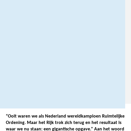
0
6
-
2
5
0
5
2
2
7
1
.
“Ooit waren we als Nederland wereldkampioen Ruimtelijke
Ordening. Maar het Rijk trok zich terug en het resultaat is
waar we nu staan: een gigantische opgave.” Aan het woord