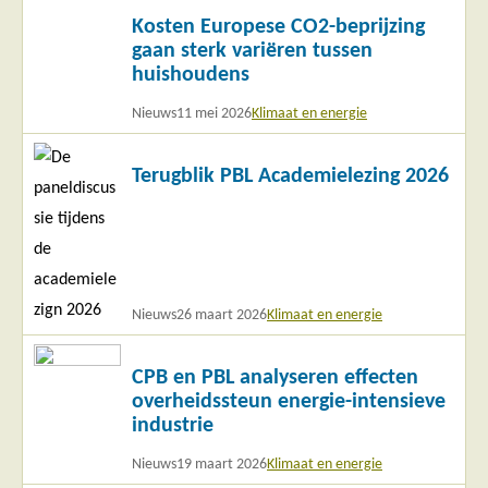
Lees
Kosten Europese CO2-beprijzing
meer
gaan sterk variëren tussen
huishoudens
Nieuws
11 mei 2026
Klimaat en energie
Lees
Terugblik PBL Academielezing 2026
meer
Nieuws
26 maart 2026
Klimaat en energie
Lees
CPB en PBL analyseren effecten
meer
overheidssteun energie-intensieve
industrie
Nieuws
19 maart 2026
Klimaat en energie