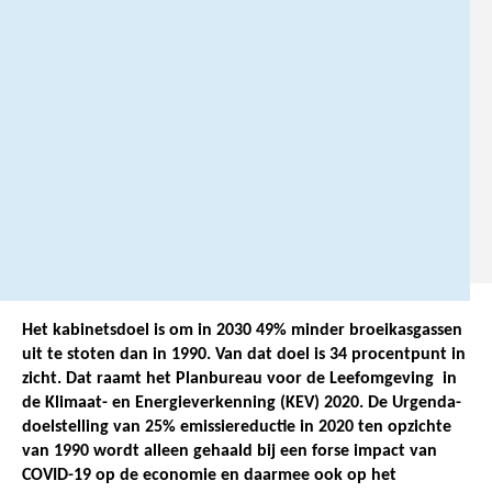
1
7
2
3
3
1
0
.
Het kabinetsdoel is om in 2030 49% minder broeikasgassen
uit te stoten dan in 1990. Van dat doel is 34 procentpunt in
zicht. Dat raamt het Planbureau voor de Leefomgeving in
de Klimaat- en Energieverkenning (KEV) 2020. De Urgenda-
doelstelling van 25% emissiereductie in 2020 ten opzichte
van 1990 wordt alleen gehaald bij een forse impact van
COVID-19 op de economie en daarmee ook op het