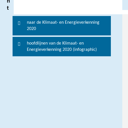
h
t
naar de Klimaat- en Energieverkenning
V
2020
o
o
hoofdlijnen van de Klimaat- en
r
Energieverkenning 2020 (infographic)
m
e
e
r
i
n
f
o
r
m