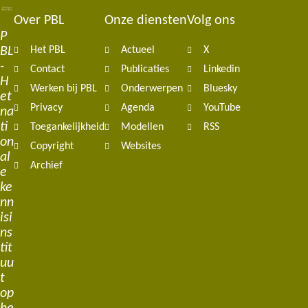
Over PBL
Onze diensten
Volg ons
Footer
P
BL
Het PBL
Actueel
X
navigation
-
Contact
Publicaties
Linkedin
H
Werken bij PBL
Onderwerpen
Bluesky
et
Privacy
Agenda
YouTube
na
ti
Toegankelijkheid
Modellen
RSS
on
Copyright
Websites
al
Archief
e
ke
nn
isi
ns
tit
uu
t
op