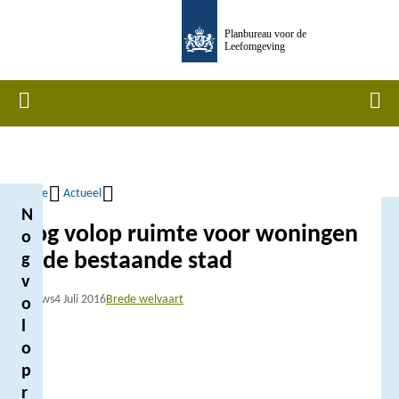
Overslaan
Planbureau voor de
en
Leefomgeving
naar
de
Home
Men
inhoud
gaan
Home
Actueel
N
Kruimelpad
Nog volop ruimte voor woningen
o
in de bestaande stad
g
v
Nieuws
4 Juli 2016
Brede welvaart
o
l
o
p
r