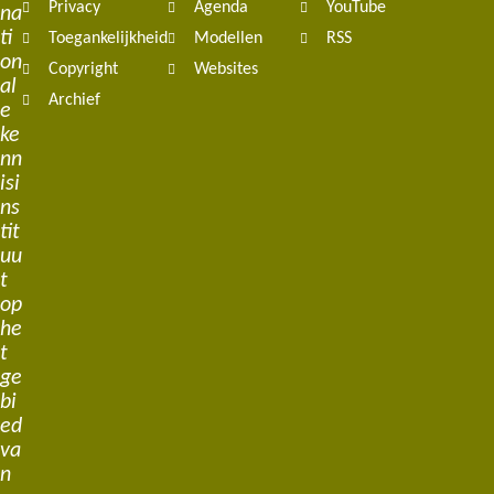
Privacy
Agenda
YouTube
na
ti
Toegankelijkheid
Modellen
RSS
on
Copyright
Websites
al
Archief
e
ke
nn
isi
ns
tit
uu
t
op
he
t
ge
bi
ed
va
n