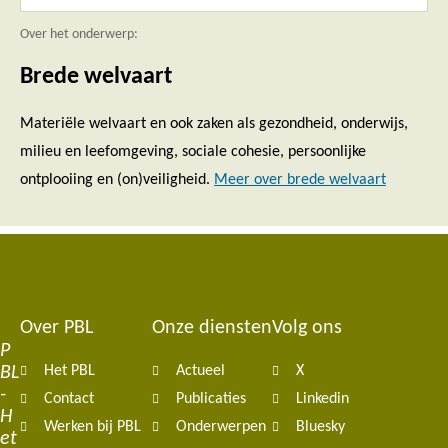
Over het onderwerp:
Brede welvaart
Materiële welvaart en ook zaken als gezondheid, onderwijs,
milieu en leefomgeving, sociale cohesie, persoonlijke
ontplooiing en (on)veiligheid.
Meer over brede welvaart
Over PBL
Onze diensten
Volg ons
Footer
P
BL
Het PBL
Actueel
X
navigation
-
Contact
Publicaties
Linkedin
H
Werken bij PBL
Onderwerpen
Bluesky
et