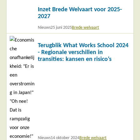
Lees
Inzet Brede Welvaart voor 2025-
meer
2027
Nieuws
25 juni 2025
Brede welvaart
Lees
Terugblik What Works School 2024
meer
- Regionale verschillen in
transities: kansen en risico’s
Nieuws
14 oktober 2024
Brede welvaart