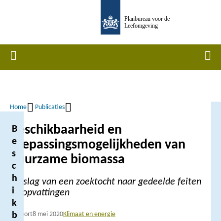
Overslaan
Planbureau voor de
en
Leefomgeving
naar
de
Home
Men
inhoud
gaan
Home
Publicaties
Kruimelpad
Beschikbaarheid en
B
e
toepassingsmogelijkheden van
s
duurzame biomassa
c
h
Verslag van een zoektocht naar gedeelde feiten
i
en opvattingen
k
Rapport
8 mei 2020
Klimaat en energie
b