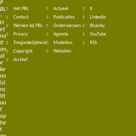
P
BL
Het PBL
Actueel
X
navigation
-
Contact
Publicaties
Linkedin
H
Werken bij PBL
Onderwerpen
Bluesky
et
Privacy
Agenda
YouTube
na
ti
Toegankelijkheid
Modellen
RSS
on
Copyright
Websites
al
Archief
e
ke
nn
isi
ns
tit
uu
t
op
he
t