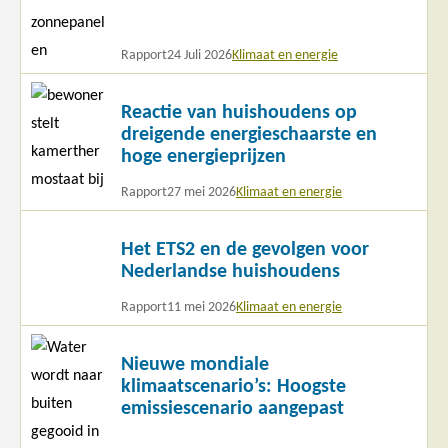
Rapport
24 Juli 2026
Klimaat en energie
Lees
Reactie van huishoudens op
meer
dreigende energieschaarste en
hoge energieprijzen
Rapport
27 mei 2026
Klimaat en energie
Lees
Het ETS2 en de gevolgen voor
meer
Nederlandse huishoudens
Rapport
11 mei 2026
Klimaat en energie
Lees
Nieuwe mondiale
meer
klimaatscenario’s: Hoogste
emissiescenario aangepast