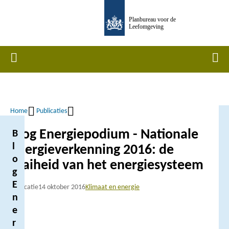
Overslaan
Planbureau voor de
en
Leefomgeving
naar
de
Home
Men
inhoud
gaan
Home
Publicaties
Kruimelpad
Blog Energiepodium - Nationale
B
l
Energieverkenning 2016: de
o
taaiheid van het energiesysteem
g
E
Publicatie
14 oktober 2016
Klimaat en energie
n
e
r