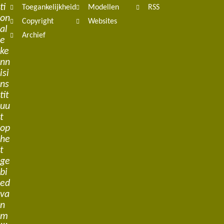
ti
Toegankelijkheid
Modellen
RSS
on
Copyright
Websites
al
Archief
e
ke
nn
isi
ns
tit
uu
t
op
he
t
ge
bi
ed
va
n
m