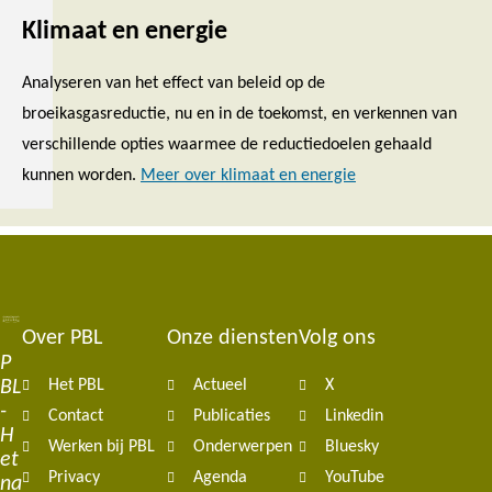
Klimaat en energie
Analyseren van het effect van beleid op de
broeikasgasreductie, nu en in de toekomst, en verkennen van
verschillende opties waarmee de reductiedoelen gehaald
kunnen worden.
Meer over klimaat en energie
Over PBL
Onze diensten
Volg ons
Footer
P
BL
Het PBL
Actueel
X
navigation
-
Contact
Publicaties
Linkedin
H
Werken bij PBL
Onderwerpen
Bluesky
et
Privacy
Agenda
YouTube
na