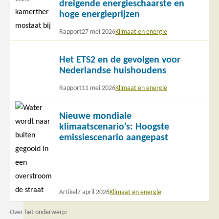
dreigende energieschaarste en
hoge energieprijzen
Rapport
27 mei 2026
Klimaat en energie
Lees
Het ETS2 en de gevolgen voor
meer
Nederlandse huishoudens
Rapport
11 mei 2026
Klimaat en energie
Lees
Nieuwe mondiale
meer
klimaatscenario’s: Hoogste
emissiescenario aangepast
Artikel
7 april 2026
Klimaat en energie
Over het onderwerp: