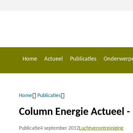
Overslaan
en
naar
de
inhoud
gaan
Home
Actueel
Publicaties
Onderwerp
Main
navigation
Home
Publicaties
Kruimelpad
Column Energie Actueel -
Publicatie
4 september 2012
Luchtverontreiniging