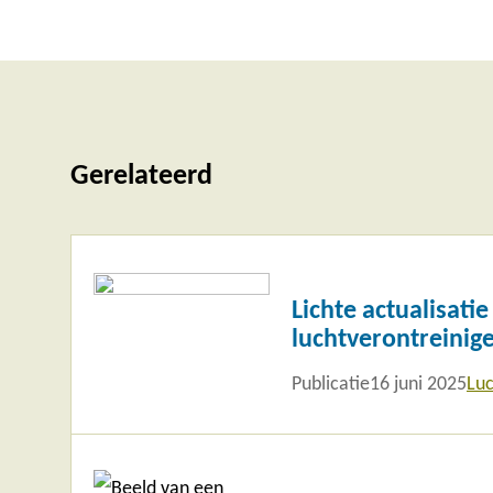
Gerelateerd
Lees
meer
Lichte actualisati
luchtverontreinig
Publicatie
16 juni 2025
Luc
Lees