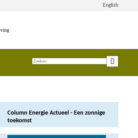
Bekijk
English
de
site
in
eving
het
Engels
Zoeken
op
trefwoord
Column Energie Actueel - Een zonnige
toekomst