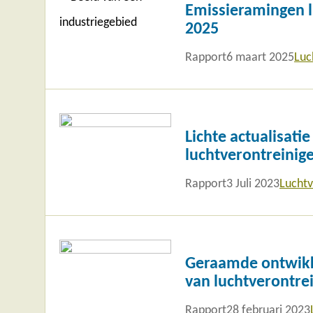
meer
Emissieramingen l
2025
Rapport
6 maart 2025
Luc
Lees
meer
Lichte actualisati
luchtverontreinig
Rapport
3 Juli 2023
Luchtv
Lees
meer
Geraamde ontwikke
van luchtverontre
Rapport
28 februari 2023