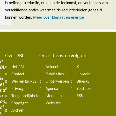
broeikasgasreductie, nu en in de toekomst, en verkennen van
verschillende opties waarmee de reductiedoelen gehaald
kunnen worden.
Meer over klimaat en energie
Over PBL
Onze diensten
Volg ons
Footer
P
BL
Het PBL
Actueel
X
navigation
-
Contact
Publicaties
Linkedin
H
Werken bij PBL
Onderwerpen
Bluesky
et
Privacy
Agenda
YouTube
na
ti
Toegankelijkheid
Modellen
RSS
on
Copyright
Websites
al
Archief
e