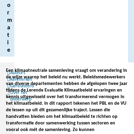
o
r
m
a
t
i
e
Een klimaatneutrale samenleving vraagt om verandering in
Auteurs
de wijze waarop het beleid nu werkt. Beleidsmedewerkers
Kenmerken
van diverse departementen hebben de afgelopen twee jaar
Gerelateerd
tijdens de Lerende Evaluatie Klimaatbeleid ervaringen en
Over het
kennis uitgewisseld over het transformerend vermogen in
onderwerp
het klimaatbeleid. In dit rapport tekenen het PBL en de VU
de lessen op uit dit gezamenlijke traject. Lessen die
handvatten bieden om het klimaatbeleid te richten op
transformatie door samenwerking tussen sectoren en
vooral ook mét de samenleving. Zo kunnen