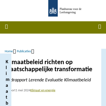
Overslaan
Planbureau voor de
en
Leefomgeving
naar
de
Home
Men
inhoud
gaan
Home
Publicaties
Kruimelpad
Klimaatbeleid richten op
K
l
maatschappelijke transformatie
i
m
Eindrapport Lerende Evaluatie Klimaatbeleid
a
Rapport
1 mei 2024
Klimaat en energie
a
t
b