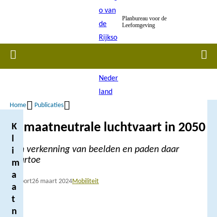
Overslaan
Planbureau voor de
en
Leefomgeving
naar
de
Home
Men
inhoud
gaan
Home
Publicaties
Kruimelpad
Klimaatneutrale luchtvaart in 2050
K
l
Een verkenning van beelden en paden daar
i
naartoe
m
a
Rapport
26 maart 2024
Mobiliteit
a
t
n