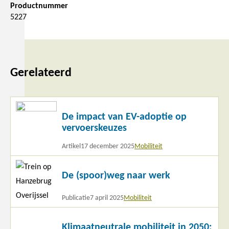
Productnummer
5227
Gerelateerd
Lees
De impact van EV-adoptie op
meer
vervoerskeuzes
Artikel
17 december 2025
Mobiliteit
Lees
De (spoor)weg naar werk
meer
Publicatie
7 april 2025
Mobiliteit
Lees
Klimaatneutrale mobiliteit in 2050: