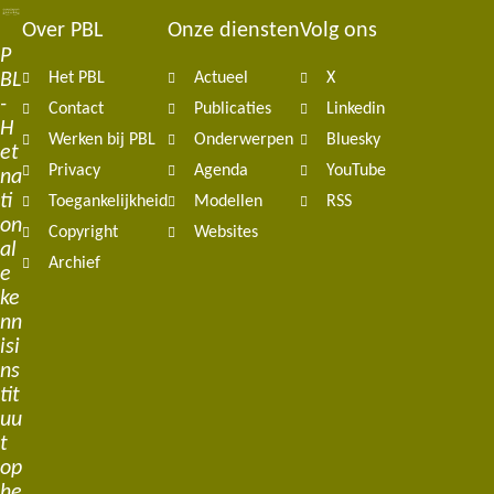
Over PBL
Onze diensten
Volg ons
Footer
P
BL
Het PBL
Actueel
X
navigation
-
Contact
Publicaties
Linkedin
H
Werken bij PBL
Onderwerpen
Bluesky
et
Privacy
Agenda
YouTube
na
ti
Toegankelijkheid
Modellen
RSS
on
Copyright
Websites
al
Archief
e
ke
nn
isi
ns
tit
uu
t
op
he