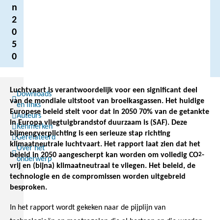
n
2
0
5
0
Luchtvaart is verantwoordelijk voor een significant deel
Downloads
van de mondiale uitstoot van broeikasgassen. Het huidige
en links
Europese beleid stelt voor dat in 2050 70% van de getankte
Auteurs
in Europa vliegtuigbrandstof duurzaam is (SAF). Deze
Kenmerken
bijmengverplichting is een serieuze stap richting
Gerelateerd
klimaatneutrale luchtvaart. Het rapport laat zien dat het
Over het
beleid in 2050 aangescherpt kan worden om volledig CO
2
-
onderwerp
vrij en (bijna) klimaatneutraal te vliegen. Het beleid, de
technologie en de compromissen worden uitgebreid
besproken.
In het rapport wordt gekeken naar de pijplijn van