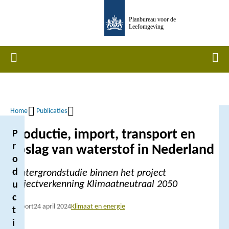
Overslaan
Planbureau voor de
en
Leefomgeving
naar
de
Home
Men
inhoud
gaan
Home
Publicaties
Kruimelpad
Productie, import, transport en
P
r
opslag van waterstof in Nederland
o
d
Achtergrondstudie binnen het project
Trajectverkenning Klimaatneutraal 2050
u
c
Rapport
24 april 2024
Klimaat en energie
t
i