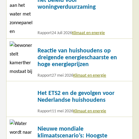
het beleid voor
woningverduurzaming
Rapport
24 Juli 2026
Klimaat en energie
Lees
Reactie van huishoudens op
meer
dreigende energieschaarste en
hoge energieprijzen
Rapport
27 mei 2026
Klimaat en energie
Lees
Het ETS2 en de gevolgen voor
meer
Nederlandse huishoudens
Rapport
11 mei 2026
Klimaat en energie
Lees
Nieuwe mondiale
meer
klimaatscenario’s: Hoogste