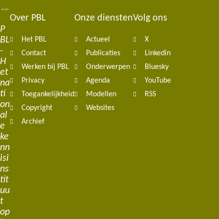
Over PBL
Onze diensten
Volg ons
Footer
P
BL
Het PBL
Actueel
X
navigation
-
Contact
Publicaties
Linkedin
H
Werken bij PBL
Onderwerpen
Bluesky
et
Privacy
Agenda
YouTube
na
ti
Toegankelijkheid
Modellen
RSS
on
Copyright
Websites
al
Archief
e
ke
nn
isi
ns
tit
uu
t
op