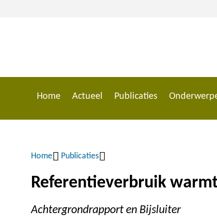
Overslaan
en
naar
de
inhoud
gaan
Home
Actueel
Publicaties
Onderwerp
Main
navigation
Home
Publicaties
Kruimelpad
Referentieverbruik warm
Achtergrondrapport en Bijsluiter