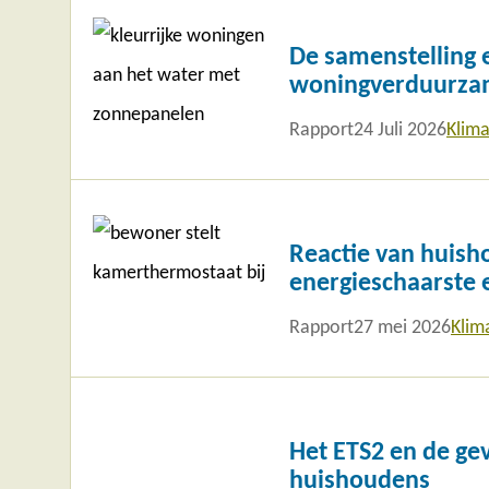
Lees
meer
De samenstelling e
woningverduurza
Rapport
24 Juli 2026
Klima
Lees
meer
Reactie van huish
energieschaarste 
Rapport
27 mei 2026
Klim
Lees
meer
Het ETS2 en de ge
huishoudens