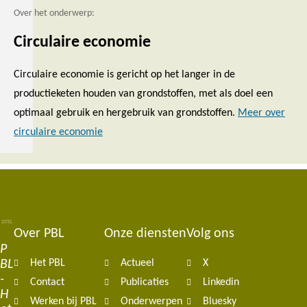
Over het onderwerp:
Circulaire economie
Circulaire economie is gericht op het langer in de
productieketen houden van grondstoffen, met als doel een
optimaal gebruik en hergebruik van grondstoffen.
Meer over
circulaire economie
Over PBL
Onze diensten
Volg ons
Footer
P
BL
Het PBL
Actueel
X
navigation
-
Contact
Publicaties
Linkedin
H
Werken bij PBL
Onderwerpen
Bluesky