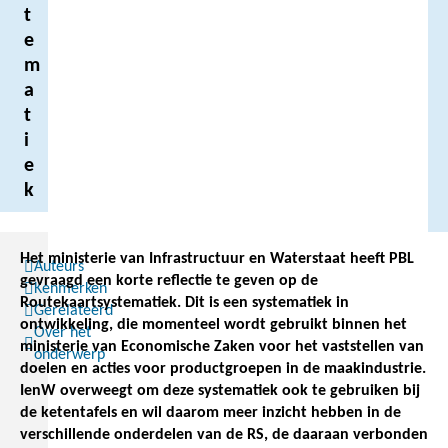
t
e
m
a
t
i
e
k
Het ministerie van Infrastructuur en Waterstaat heeft PBL
Auteurs
gevraagd een korte reflectie te geven op de
Kenmerken
Routekaartsystematiek. Dit is een systematiek in
Gerelateerd
ontwikkeling, die momenteel wordt gebruikt binnen het
Over het
ministerie van Economische Zaken voor het vaststellen van
onderwerp
doelen en acties voor productgroepen in de maakindustrie.
IenW overweegt om deze systematiek ook te gebruiken bij
de ketentafels en wil daarom meer inzicht hebben in de
verschillende onderdelen van de RS, de daaraan verbonden