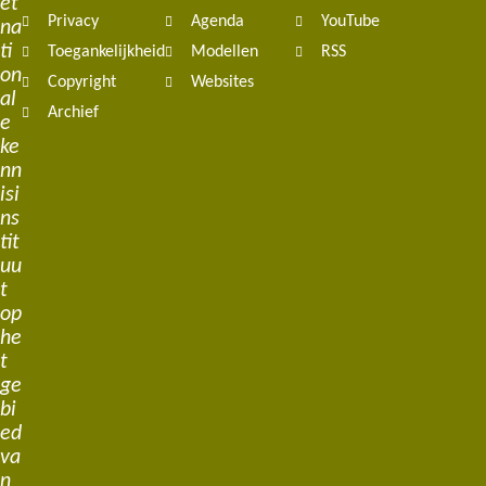
et
Privacy
Agenda
YouTube
na
ti
Toegankelijkheid
Modellen
RSS
on
Copyright
Websites
al
Archief
e
ke
nn
isi
ns
tit
uu
t
op
he
t
ge
bi
ed
va
n