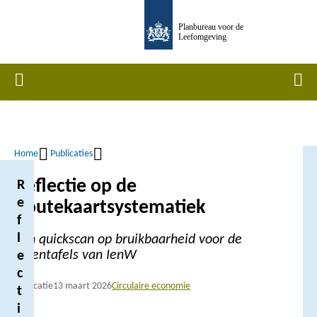
Overslaan
Planbureau voor de
en
Leefomgeving
naar
de
Home
Men
inhoud
gaan
Home
Publicaties
Kruimelpad
Reflectie op de
R
e
Routekaartsystematiek
f
l
Een quickscan op bruikbaarheid voor de
ketentafels van IenW
e
c
Publicatie
13 maart 2026
Circulaire economie
t
i