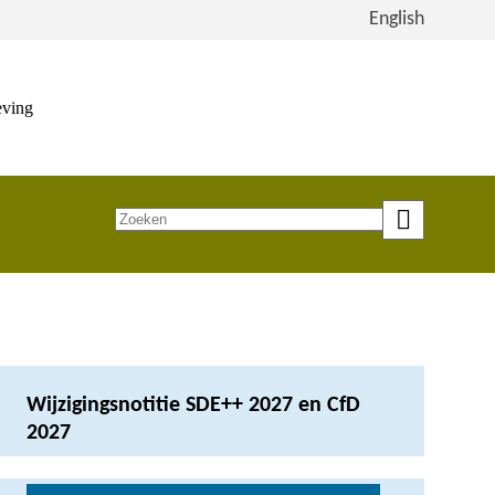
Bekijk
English
de
site
in
eving
het
Engels
Zoeken
op
trefwoord
Wijzigingsnotitie SDE++ 2027 en CfD
2027