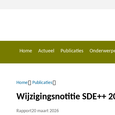
Overslaan
en
naar
de
inhoud
gaan
Home
Actueel
Publicaties
Onderwerp
Main
navigation
Home
Publicaties
Kruimelpad
Wijzigingsnotitie SDE++ 
Rapport
20 maart 2026