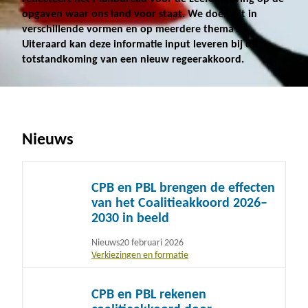
opgaven waar ons land voor staat. We doen dit in
verschillende vormen en op meerdere thema’s.
Uiteraard kan deze informatie input leveren bij de
totstandkoming van een nieuw regeerakkoord.
Nieuws
Lees
CPB en PBL brengen de effecten
meer
van het Coalitieakkoord 2026–
2030 in beeld
Nieuws
20 februari 2026
Verkiezingen en formatie
Lees
CPB en PBL rekenen
meer