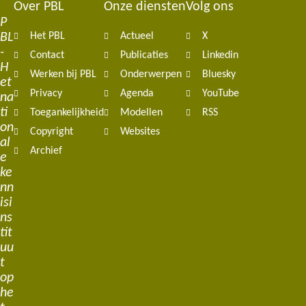
Over PBL
Onze diensten
Volg ons
Footer
P
BL
Het PBL
Actueel
X
navigation
-
Contact
Publicaties
Linkedin
H
Werken bij PBL
Onderwerpen
Bluesky
et
Privacy
Agenda
YouTube
na
ti
Toegankelijkheid
Modellen
RSS
on
Copyright
Websites
al
Archief
e
ke
nn
isi
ns
tit
uu
t
op
he