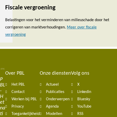
Fiscale vergroening
Belastingen voor het verminderen van milieuschade door het
corrigeren van marktverhoudingen.
Meer over fiscale
vergroening
Over PBL
Onze diensten
Volg ons
Footer
P
BL
Het PBL
Actueel
X
navigation
-
Contact
Publicaties
Linkedin
H
Werken bij PBL
Onderwerpen
Bluesky
et
Privacy
Agenda
YouTube
na
ti
Toegankelijkheid
Modellen
RSS