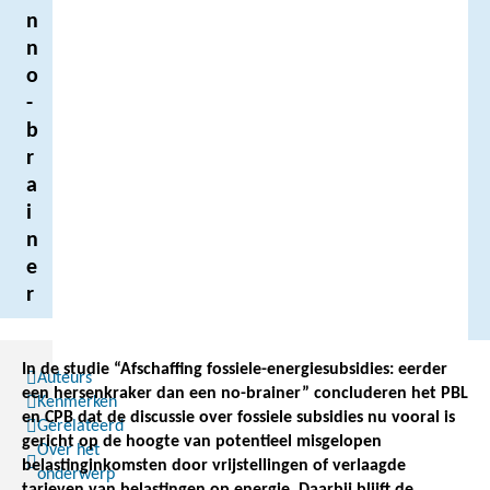
n
n
o
-
b
r
a
i
n
e
r
In de studie “Afschaffing fossiele-energiesubsidies: eerder
Auteurs
een hersenkraker dan een no-brainer” concluderen het PBL
Kenmerken
en CPB dat de discussie over fossiele subsidies nu vooral is
Gerelateerd
gericht op de hoogte van potentieel misgelopen
Over het
belastinginkomsten door vrijstellingen of verlaagde
onderwerp