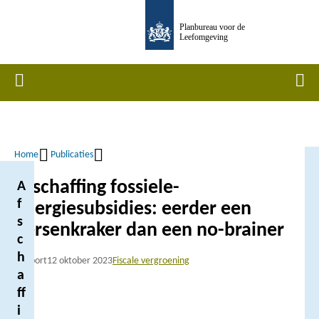
Overslaan
Planbureau voor de
en
Leefomgeving
naar
de
Home
Men
inhoud
gaan
Home
Publicaties
Kruimelpad
Afschaffing fossiele-
A
f
energiesubsidies: eerder een
s
hersenkraker dan een no-brainer
c
h
Rapport
12 oktober 2023
Fiscale vergroening
a
ff
i