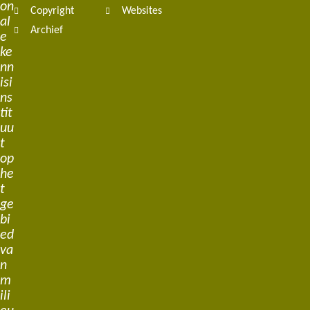
on
Copyright
Websites
al
Archief
e
ke
nn
isi
ns
tit
uu
t
op
he
t
ge
bi
ed
va
n
m
ili