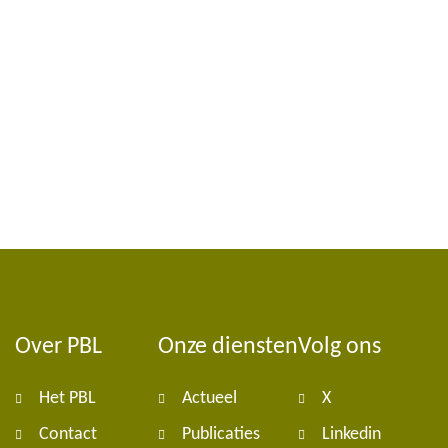
Over PBL
Onze diensten
Volg ons
Foote
Het PBL
Actueel
X
navig
Contact
Publicaties
Linkedin