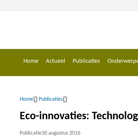
Overslaan
en
naar
de
inhoud
gaan
Home
Actueel
Publicaties
Onderwerp
Main
navigation
Home
Publicaties
Kruimelpad
Eco-innovaties: Technolog
Publicatie
30 augustus 2016