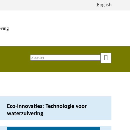
Bekijk
English
de
site
in
eving
het
Engels
Zoeken
op
trefwoord
Eco-innovaties: Technologie voor
waterzuivering