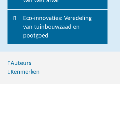
van vast afval
Eco-innovaties: Veredeling
van tuinbouwzaad en
pootgoed
Auteurs
Kenmerken