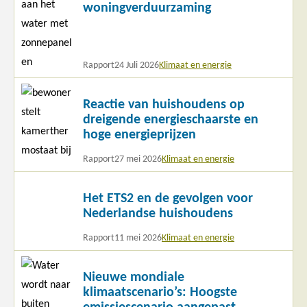
woningverduurzaming
Rapport
24 Juli 2026
Klimaat en energie
Lees
Reactie van huishoudens op
meer
dreigende energieschaarste en
hoge energieprijzen
Rapport
27 mei 2026
Klimaat en energie
Lees
Het ETS2 en de gevolgen voor
meer
Nederlandse huishoudens
Rapport
11 mei 2026
Klimaat en energie
Lees
Nieuwe mondiale
meer
klimaatscenario’s: Hoogste