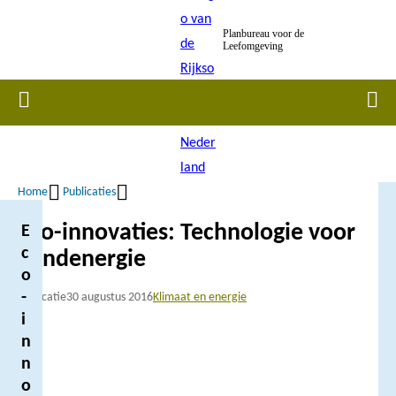
Overslaan
Planbureau voor de
en
Leefomgeving
naar
de
Home
Men
inhoud
gaan
Home
Publicaties
Kruimelpad
Eco-innovaties: Technologie voor
E
c
windenergie
o
-
Publicatie
30 augustus 2016
Klimaat en energie
i
n
n
o