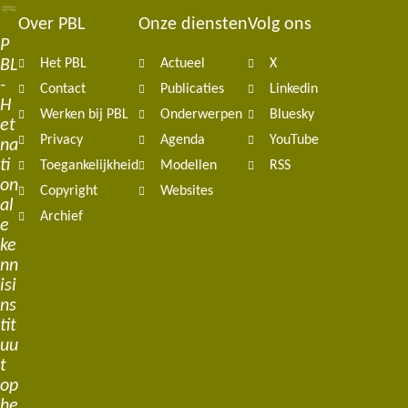
Over PBL
Onze diensten
Volg ons
Footer
P
BL
Het PBL
Actueel
X
navigation
-
Contact
Publicaties
Linkedin
H
Werken bij PBL
Onderwerpen
Bluesky
et
Privacy
Agenda
YouTube
na
ti
Toegankelijkheid
Modellen
RSS
on
Copyright
Websites
al
Archief
e
ke
nn
isi
ns
tit
uu
t
op
he