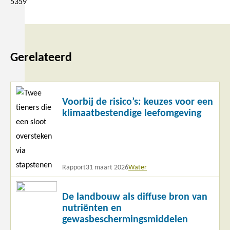
5359
Gerelateerd
Lees
Voorbij de risico’s: keuzes voor een
meer
klimaatbestendige leefomgeving
Rapport
31 maart 2026
Water
Lees
De landbouw als diffuse bron van
meer
nutriënten en
gewasbeschermingsmiddelen