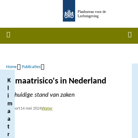
Overslaan
Planbureau voor de
en
Leefomgeving
naar
de
Home
Men
inhoud
gaan
Home
Publicaties
Kruimelpad
Klimaatrisico's in Nederland
K
l
De huidige stand van zaken
i
m
Rapport
14 mei 2024
Water
a
a
t
r