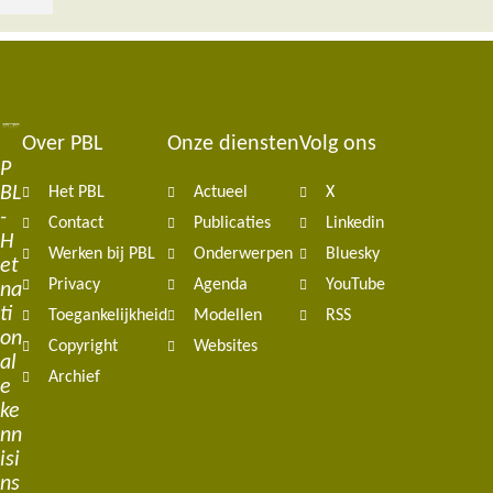
Over PBL
Onze diensten
Volg ons
Footer
P
BL
Het PBL
Actueel
X
navigation
-
Contact
Publicaties
Linkedin
H
Werken bij PBL
Onderwerpen
Bluesky
et
Privacy
Agenda
YouTube
na
ti
Toegankelijkheid
Modellen
RSS
on
Copyright
Websites
al
Archief
e
ke
nn
isi
ns