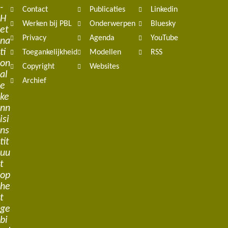
navigation
-
Contact
Publicaties
Linkedin
H
Werken bij PBL
Onderwerpen
Bluesky
et
Privacy
Agenda
YouTube
na
ti
Toegankelijkheid
Modellen
RSS
on
Copyright
Websites
al
Archief
e
ke
nn
isi
ns
tit
uu
t
op
he
t
ge
bi