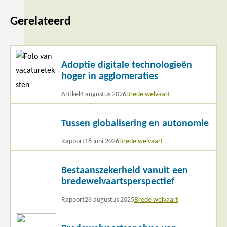
Gerelateerd
Lees
Adoptie digitale technologieën
meer
hoger in agglomeraties
Artikel
4 augustus 2026
Brede welvaart
Lees
Tussen globalisering en autonomie
meer
Rapport
16 juni 2026
Brede welvaart
Lees
Bestaanszekerheid vanuit een
meer
bredewelvaartsperspectief
Rapport
28 augustus 2025
Brede welvaart
Lees