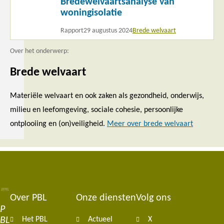
Bredewelvaartsanalyse van
meer
woningisolatie
Rapport
29 augustus 2024
Brede welvaart
Over het onderwerp:
Brede welvaart
Materiële welvaart en ook zaken als gezondheid, onderwijs,
milieu en leefomgeving, sociale cohesie, persoonlijke
ontplooiing en (on)veiligheid.
Meer over brede welvaart
Over PBL
Onze diensten
Volg ons
Footer
P
BL
Het PBL
Actueel
X