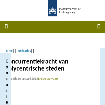
Overslaan
Planbureau voor de
en
Leefomgeving
naar
de
Home
Men
inhoud
gaan
Home
Publicaties
Kruimelpad
Concurrentiekracht van
C
o
polycentrische steden
n
c
Publicatie
30 januari 2015
Brede welvaart
u
r
r
e