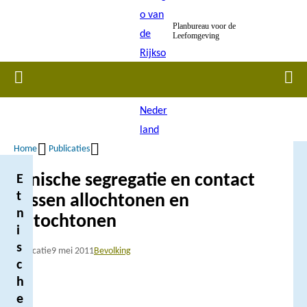
Overslaan
Planbureau voor de
en
Leefomgeving
naar
de
Home
Men
inhoud
gaan
Home
Publicaties
Kruimelpad
Etnische segregatie en contact
E
t
tussen allochtonen en
n
autochtonen
i
s
Publicatie
9 mei 2011
Bevolking
c
h
e