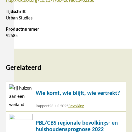
http://dx.doi.org/10.1177/0042098011402236
Tijdschrift
Urban Studies
Productnummer
92585
Gerelateerd
Lees
Wie komt, wie blijft, wie vertrekt?
meer
Rapport
23 Juli 2025
Bevolking
Lees
PBL/CBS regionale bevolkings- en
meer
huishoudensprognose 2022