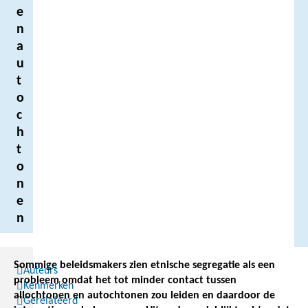
e
n
a
u
t
o
c
h
t
o
n
e
n
Sommige beleidsmakers zien etnische segregatie als een
Auteurs
probleem omdat het tot minder contact tussen
Kenmerken
allochtonen en autochtonen zou leiden en daardoor de
Gerelateerd