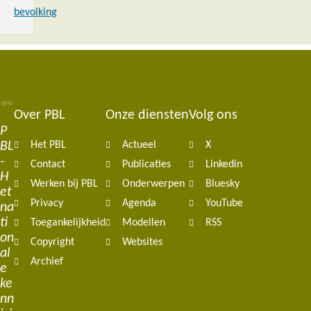
bevolking
Over PBL
Onze diensten
Volg ons
Footer
P
BL
Het PBL
Actueel
X
navigation
-
Contact
Publicaties
Linkedin
H
Werken bij PBL
Onderwerpen
Bluesky
et
Privacy
Agenda
YouTube
na
ti
Toegankelijkheid
Modellen
RSS
on
Copyright
Websites
al
Archief
e
ke
nn