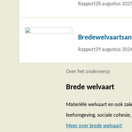
Rapport
28 augustus 202
Lees
meer
Bredewelvaartsana
Rapport
29 augustus 202
Over het onderwerp:
Brede welvaart
Materiële welvaart en ook zake
leefomgeving, sociale cohesie, 
Meer over brede welvaart