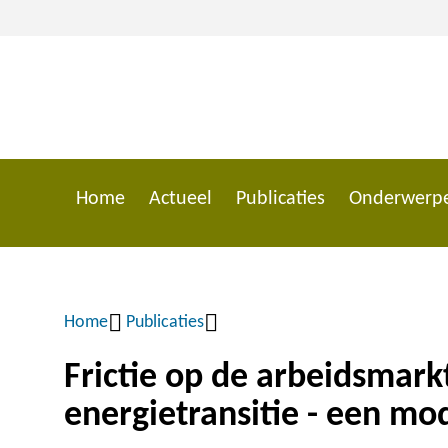
Overslaan
en
naar
de
inhoud
gaan
Home
Actueel
Publicaties
Onderwerp
Main
navigation
Home
Publicaties
Kruimelpad
Frictie op de arbeidsmark
energietransitie - een m