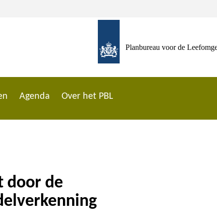
Planbureau voor de Leefomg
en
Agenda
Over het PBL
t door de
odelverkenning