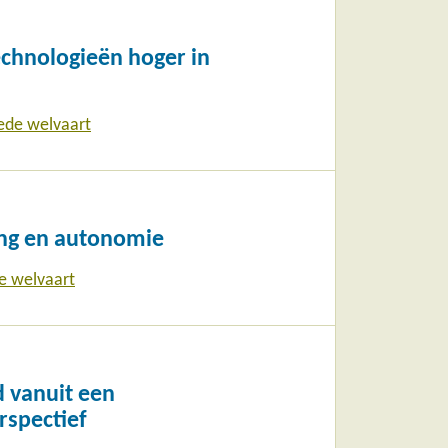
echnologieën hoger in
ede welvaart
ing en autonomie
e welvaart
 vanuit een
rspectief