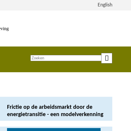
Bekijk
English
de
site
in
eving
het
Engels
Zoeken
op
trefwoord
Frictie op de arbeidsmarkt door de
energietransitie - een modelverkenning