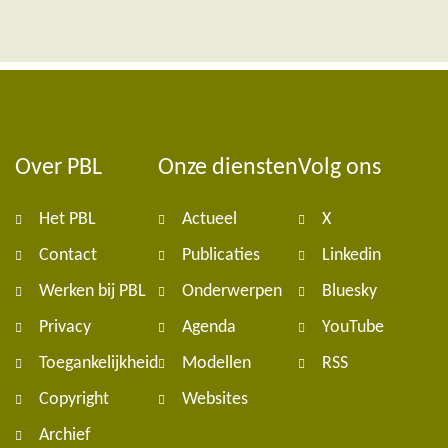
Over PBL
Onze diensten
Volg ons
Foote
Het PBL
Actueel
X
navig
Contact
Publicaties
Linkedin
Werken bij PBL
Onderwerpen
Bluesky
Privacy
Agenda
YouTube
Toegankelijkheid
Modellen
RSS
Copyright
Websites
Archief