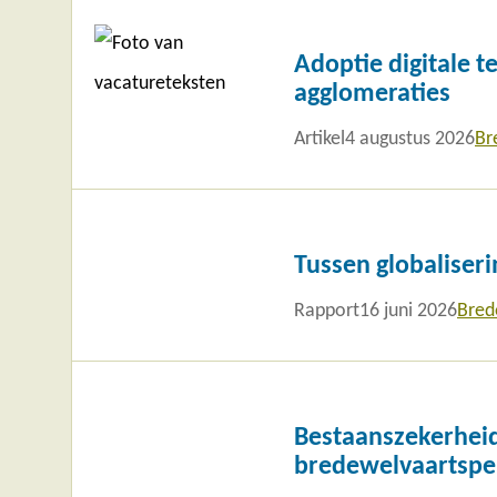
Lees
meer
Adoptie digitale t
agglomeraties
Artikel
4 augustus 2026
Br
Lees
meer
Tussen globaliser
Rapport
16 juni 2026
Bred
Lees
meer
Bestaanszekerheid
bredewelvaartspe