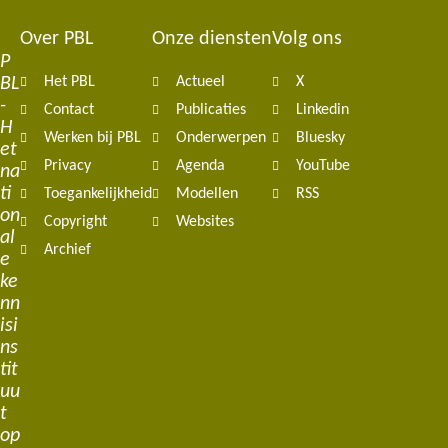
Over PBL
Onze diensten
Volg ons
Footer
P
BL
Het PBL
Actueel
X
navigation
-
Contact
Publicaties
Linkedin
H
Werken bij PBL
Onderwerpen
Bluesky
et
Privacy
Agenda
YouTube
na
ti
Toegankelijkheid
Modellen
RSS
on
Copyright
Websites
al
Archief
e
ke
nn
isi
ns
tit
uu
t
op