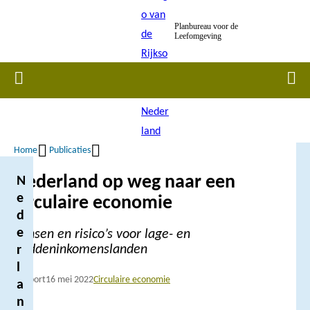
Overslaan
Planbureau voor de
en
Leefomgeving
naar
de
Home
Men
inhoud
gaan
Home
Publicaties
Kruimelpad
Nederland op weg naar een
N
e
circulaire economie
d
e
Kansen en risico’s voor lage- en
middeninkomenslanden
r
l
Rapport
16 mei 2022
Circulaire economie
a
n