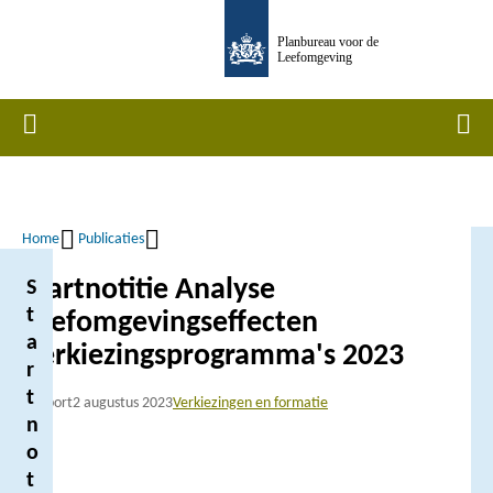
Overslaan
Planbureau voor de
en
Leefomgeving
naar
de
Home
Men
inhoud
gaan
Home
Publicaties
Kruimelpad
Startnotitie Analyse
S
t
Leefomgevingseffecten
a
Verkiezingsprogramma's 2023
r
t
Rapport
2 augustus 2023
Verkiezingen en formatie
n
o
t