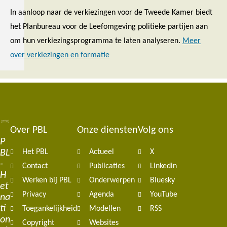
In aanloop naar de verkiezingen voor de Tweede Kamer biedt
het Planbureau voor de Leefomgeving politieke partijen aan
om hun verkiezingsprogramma te laten analyseren.
Meer
over verkiezingen en formatie
Over PBL
Onze diensten
Volg ons
Footer
P
BL
Het PBL
Actueel
X
navigation
-
Contact
Publicaties
Linkedin
H
Werken bij PBL
Onderwerpen
Bluesky
et
Privacy
Agenda
YouTube
na
ti
Toegankelijkheid
Modellen
RSS
on
Copyright
Websites