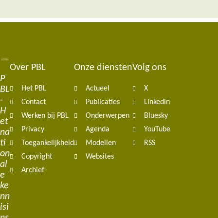
Over PBL
Onze diensten
Volg ons
Footer
P
BL
Het PBL
Actueel
X
navigation
-
Contact
Publicaties
Linkedin
H
Werken bij PBL
Onderwerpen
Bluesky
et
Privacy
Agenda
YouTube
na
ti
Toegankelijkheid
Modellen
RSS
on
Copyright
Websites
al
Archief
e
ke
nn
isi