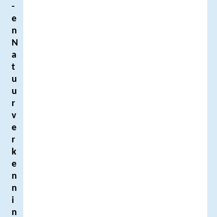
-
e
n
N
a
t
u
u
r
v
e
r
k
e
n
n
i
n