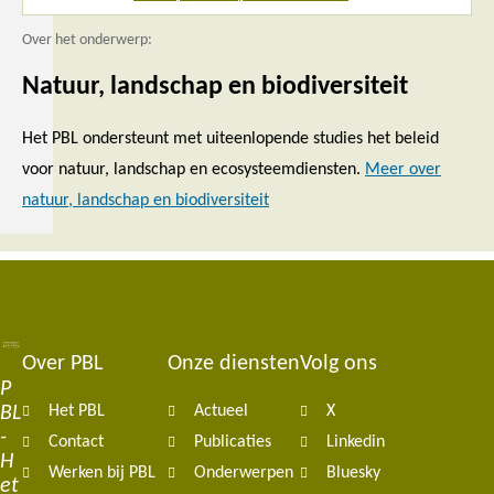
Over het onderwerp:
Natuur, landschap en biodiversiteit
Het PBL ondersteunt met uiteenlopende studies het beleid
voor natuur, landschap en ecosysteemdiensten.
Meer over
natuur, landschap en biodiversiteit
Over PBL
Onze diensten
Volg ons
Footer
P
BL
Het PBL
Actueel
X
navigation
-
Contact
Publicaties
Linkedin
H
Werken bij PBL
Onderwerpen
Bluesky
et