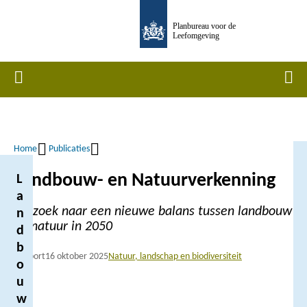
Overslaan
Planbureau voor de
en
Leefomgeving
naar
de
Home
Men
inhoud
gaan
Home
Publicaties
Kruimelpad
Landbouw- en Natuurverkenning
L
a
Op zoek naar een nieuwe balans tussen landbouw
n
en natuur in 2050
d
b
Rapport
16 oktober 2025
Natuur, landschap en biodiversiteit
o
u
w