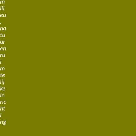
m
ili
eu
,
na
tu
ur
en
ru
i
m
te
lij
ke
in
ric
ht
i
ng