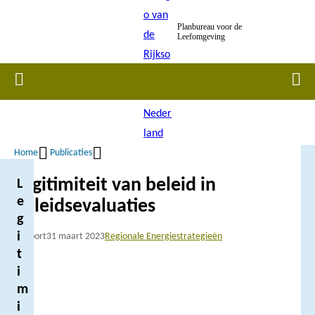
Overslaan
Planbureau voor de
en
Leefomgeving
naar
de
Home
Men
inhoud
gaan
Home
Publicaties
Kruimelpad
Legitimiteit van beleid in
L
e
beleidsevaluaties
g
i
Rapport
31 maart 2023
Regionale Energiestrategieën
t
i
m
i