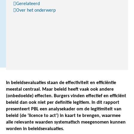
hierover
Gerelateerd
in
Over het onderwerp
Nature
(2025)
L
i
n
k
In beleidsevaluaties staan de effectiviteit en efficiëntie
meestal centraal. Maar beleid heeft vaak ook andere
(onbedoelde) effecten. Burgers vinden effectief en efficiënt
beleid dan ook niet per definitie legitiem. In dit rapport
presenteert PBL een analysekader om de legitimiteit van
beleid (de ‘licence to act’) in kaart te brengen, waarmee
alle relevante waarden systematisch meegenomen kunnen
worden in beleidsevaluaties.