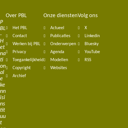
Over PBL
Onze diensten
Volg ons
Footer
P
BL
Het PBL
Actueel
X
navigation
-
Contact
Publicaties
Linkedin
H
Werken bij PBL
Onderwerpen
Bluesky
et
Privacy
Agenda
YouTube
na
ti
Toegankelijkheid
Modellen
RSS
on
Copyright
Websites
al
Archief
e
ke
nn
isi
ns
tit
uu
t