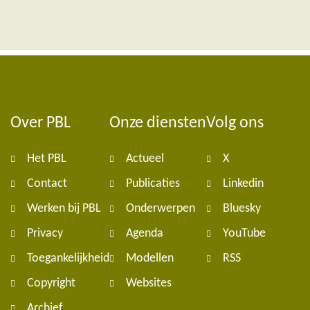
Over PBL
Onze diensten
Volg ons
Foote
Het PBL
Actueel
X
navig
Contact
Publicaties
Linkedin
Werken bij PBL
Onderwerpen
Bluesky
Privacy
Agenda
YouTube
Toegankelijkheid
Modellen
RSS
Copyright
Websites
Archief