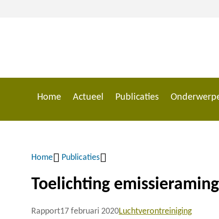
Overslaan
en
naar
de
inhoud
gaan
Home
Actueel
Publicaties
Onderwerp
Main
navigation
Home
Publicaties
Kruimelpad
Toelichting emissieramin
Rapport
17 februari 2020
Luchtverontreiniging