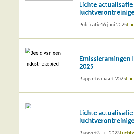
meer
Lichte actualisati
luchtverontreinig
Publicatie
16 juni 2025
Luc
Lees
meer
Emissieramingen l
2025
Rapport
6 maart 2025
Luc
Lees
meer
Lichte actualisati
luchtverontreinig
Rapport
3 Juli 2023
Luchtv