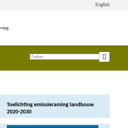
Bekijk
English
de
site
in
eving
het
Engels
Zoeken
op
trefwoord
Toelichting emissieraming landbouw
2020-2030