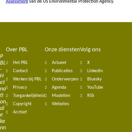
Assessment
van de US Environmental Protection Agency.
Over PBL
Onze diensten
Volg ons
Footer
P
BL
Het PBL
Actueel
X
navigation
-
Contact
Publicaties
Linkedin
H
Werken bij PBL
Onderwerpen
Bluesky
et
Privacy
Agenda
YouTube
na
ti
Toegankelijkheid
Modellen
RSS
on
Copyright
Websites
al
Archief
e
ke
nn