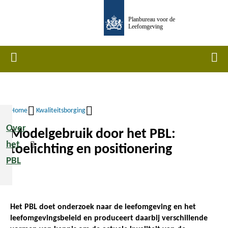
Overslaan
Planbureau voor de
en
Leefomgeving
naar
de
Home
Men
inhoud
gaan
Home
Kwaliteitsborging
Kruimelpad
Over
Modelgebruik door het PBL:
het
toelichting en positionering
PBL
Het PBL doet onderzoek naar de leefomgeving en het
leefomgevingsbeleid en produceert daarbij verschillende