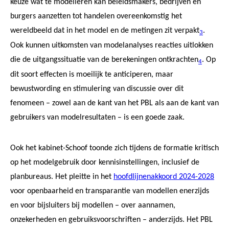
keuze wát te modelleren kan beleidsmakers, bedrijven en
burgers aanzetten tot handelen overeenkomstig het
wereldbeeld dat in het model en de metingen zit verpakt
.
3
Ook kunnen uitkomsten van modelanalyses reacties uitlokken
die de uitgangssituatie van de berekeningen ontkrachten
. Op
4
dit soort effecten is moeilijk te anticiperen, maar
bewustwording en stimulering van discussie over dit
fenomeen – zowel aan de kant van het PBL als aan de kant van
gebruikers van modelresultaten – is een goede zaak.
Ook het kabinet-Schoof toonde zich tijdens de formatie kritisch
op het modelgebruik door kennisinstellingen, inclusief de
planbureaus. Het pleitte in het
hoofdlijnenakkoord 2024-2028
voor openbaarheid en transparantie van modellen enerzijds
en voor bijsluiters bij modellen – over aannamen,
onzekerheden en gebruiksvoorschriften – anderzijds. Het PBL