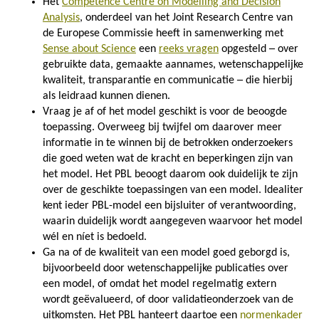
Het
Competence Centre on Modelling and Decision
Analysis
, onderdeel van het Joint Research Centre van
de Europese Commissie heeft in samenwerking met
Sense about Science
een
reeks vragen
opgesteld ─ over
gebruikte data, gemaakte aannames, wetenschappelijke
kwaliteit, transparantie en communicatie ─ die hierbij
als leidraad kunnen dienen.
Vraag je af of het model geschikt is voor de beoogde
toepassing. Overweeg bij twijfel om daarover meer
informatie in te winnen bij de betrokken onderzoekers
die goed weten wat de kracht en beperkingen zijn van
het model. Het PBL beoogt daarom ook duidelijk te zijn
over de geschikte toepassingen van een model. Idealiter
kent ieder PBL-model een bijsluiter of verantwoording,
waarin duidelijk wordt aangegeven waarvoor het model
wél en níet is bedoeld.
Ga na of de kwaliteit van een model goed geborgd is,
bijvoorbeeld door wetenschappelijke publicaties over
een model, of omdat het model regelmatig extern
wordt geëvalueerd, of door validatieonderzoek van de
uitkomsten. Het PBL hanteert daartoe een
normenkader