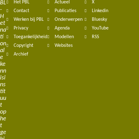
BL
Het PBL
Actueel
X
navigation
-
Contact
Publicaties
Linkedin
H
Werken bij PBL
Onderwerpen
Bluesky
et
Privacy
Agenda
YouTube
na
ti
Toegankelijkheid
Modellen
RSS
on
Copyright
Websites
al
Archief
e
ke
nn
isi
ns
tit
uu
t
op
he
t
ge