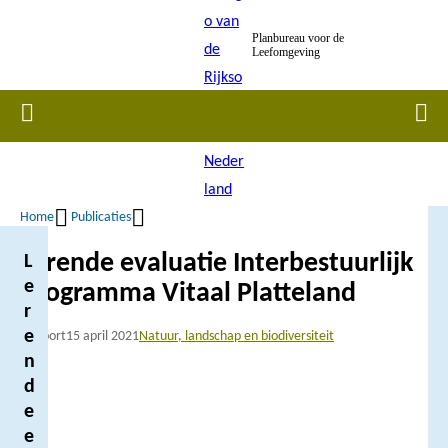
Overslaan
Planbureau voor de
en
Leefomgeving
naar
de
Home
Men
inhoud
gaan
Home
Publicaties
Kruimelpad
Lerende evaluatie Interbestuurlijk
L
e
Programma Vitaal Platteland
r
e
Rapport
15 april 2021
Natuur, landschap en biodiversiteit
n
d
e
e