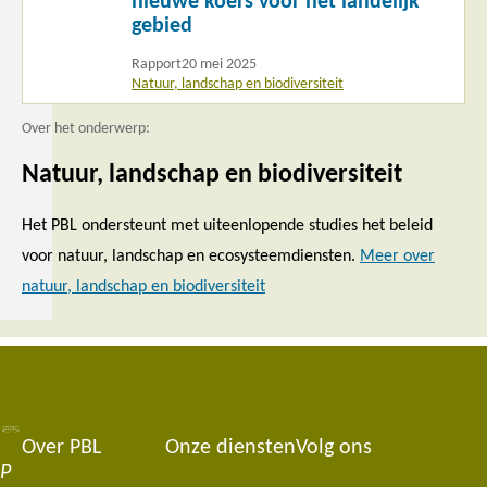
nieuwe koers voor het landelijk
gebied
Rapport
20 mei 2025
Natuur, landschap en biodiversiteit
Over het onderwerp:
Natuur, landschap en biodiversiteit
Het PBL ondersteunt met uiteenlopende studies het beleid
voor natuur, landschap en ecosysteemdiensten.
Meer over
natuur, landschap en biodiversiteit
Over PBL
Onze diensten
Volg ons
Footer
P