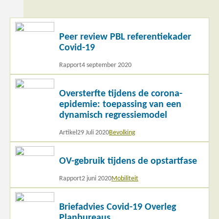
Lees
Peer review PBL referentiekader
meer
Covid-19
Rapport
4 september 2020
Lees
Oversterfte tijdens de corona-
meer
epidemie: toepassing van een
dynamisch regressiemodel
Artikel
29 Juli 2020
Bevolking
Lees
OV-gebruik tijdens de opstartfase
meer
Rapport
2 juni 2020
Mobiliteit
Lees
Briefadvies Covid-19 Overleg
meer
Planbureaus