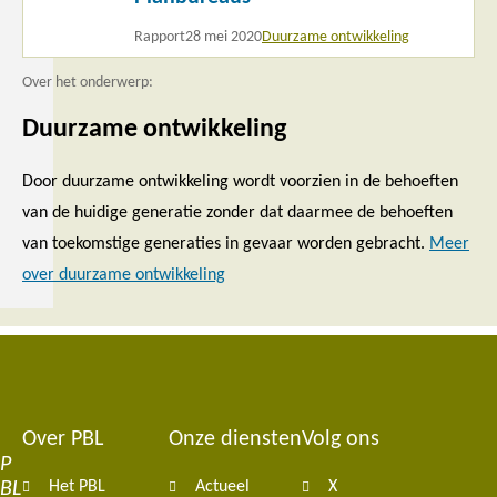
Rapport
28 mei 2020
Duurzame ontwikkeling
Over het onderwerp:
Duurzame ontwikkeling
Door duurzame ontwikkeling wordt voorzien in de behoeften
van de huidige generatie zonder dat daarmee de behoeften
van toekomstige generaties in gevaar worden gebracht.
Meer
over duurzame ontwikkeling
Over PBL
Onze diensten
Volg ons
Footer
P
BL
Het PBL
Actueel
X