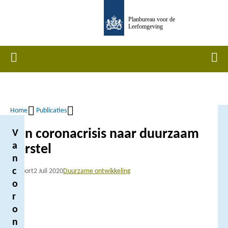
Overslaan
Planbureau voor de
en
Leefomgeving
naar
de
Home
Men
inhoud
gaan
Home
Publicaties
Kruimelpad
Van coronacrisis naar duurzaam
V
a
herstel
n
c
Rapport
2 Juli 2020
Duurzame ontwikkeling
o
r
o
n