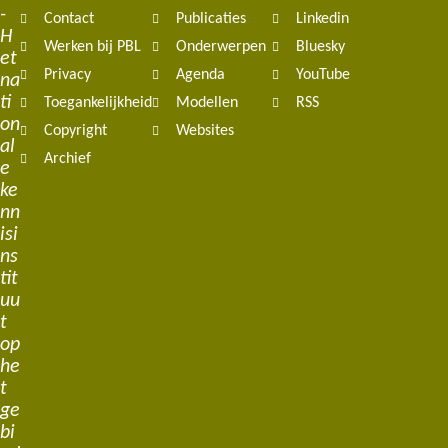
navigation
-
Contact
Publicaties
Linkedin
H
Werken bij PBL
Onderwerpen
Bluesky
et
Privacy
Agenda
YouTube
na
ti
Toegankelijkheid
Modellen
RSS
on
Copyright
Websites
al
Archief
e
ke
nn
isi
ns
tit
uu
t
op
he
t
ge
bi