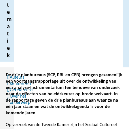
t
e
m
a
t
i
e
k
De drie planbureaus (SCP, PBL en CPB) brengen gezamenlijk
Auteurs
een voortgangsrapportage uit over de ontwikkeling van
Kenmerken
een analyse-instrumentarium ten behoeve van onderzoek
Gerelateerd
naar de effecten van beleidskeuzes op brede welvaart. In
Over het
de rapportage geven de drie planbureaus aan waar ze na
onderwerp
één jaar staan en wat de ontwikkelagenda is voor de
komende jaren.
Op verzoek van de Tweede Kamer zijn het Sociaal Cultureel