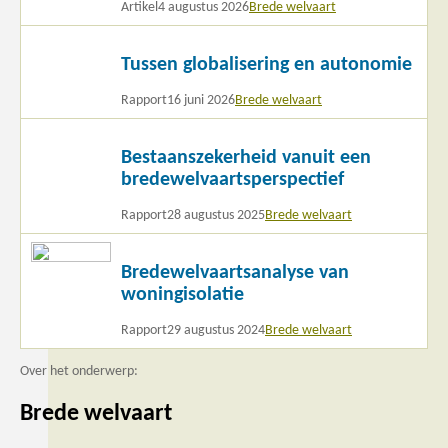
Artikel
4 augustus 2026
Brede welvaart
Lees
Tussen globalisering en autonomie
meer
Rapport
16 juni 2026
Brede welvaart
Lees
Bestaanszekerheid vanuit een
meer
bredewelvaartsperspectief
Rapport
28 augustus 2025
Brede welvaart
Lees
Bredewelvaartsanalyse van
meer
woningisolatie
Rapport
29 augustus 2024
Brede welvaart
Over het onderwerp:
Brede welvaart