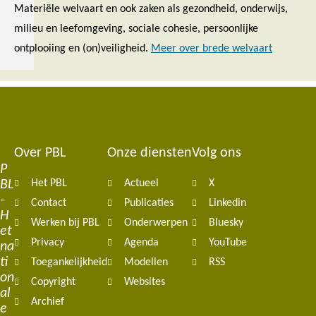
Materiële welvaart en ook zaken als gezondheid, onderwijs,
milieu en leefomgeving, sociale cohesie, persoonlijke
ontplooiing en (on)veiligheid.
Meer over brede welvaart
Over PBL
Onze diensten
Volg ons
Footer
P
BL
Het PBL
Actueel
X
navigation
-
Contact
Publicaties
Linkedin
H
Werken bij PBL
Onderwerpen
Bluesky
et
Privacy
Agenda
YouTube
na
ti
Toegankelijkheid
Modellen
RSS
on
Copyright
Websites
al
Archief
e