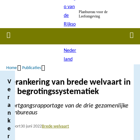
Overslaan
Planbureau voor de
en
Leefomgeving
naar
de
Home
Men
inhoud
gaan
Home
Publicaties
Kruimelpad
Verankering van brede welvaart in
V
e
de begrotingssystematiek
r
a
Voortgangsrapportage van de drie gezamenlijke
planbureaus
n
k
Rapport
30 juni 2022
Brede welvaart
e
r