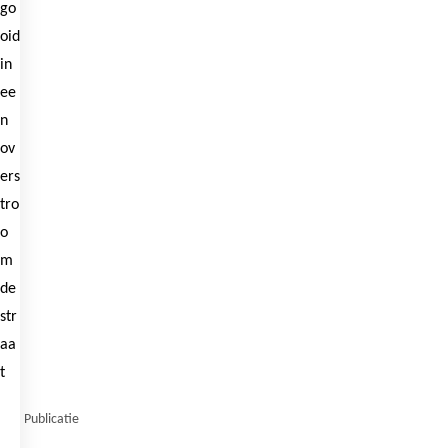
Publicatie