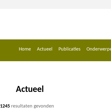
Overslaan
en
naar
de
inhoud
gaan
Home
Actueel
Publicaties
Onderwerp
Main
navigation
Actueel
Kruimelpad
1245
resultaten gevonden