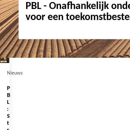
PBL - Onafhankelijk ond
voor een toekomstbeste
Nieuws
P
B
L
:
S
t