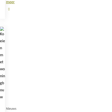
meer
Nieuws