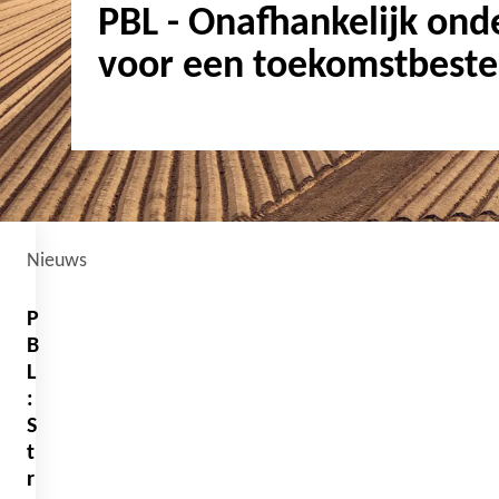
PBL - Onafhankelijk ond
voor een toekomstbeste
Nieuws
P
B
L
:
S
t
r