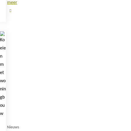
meer
Nieuws