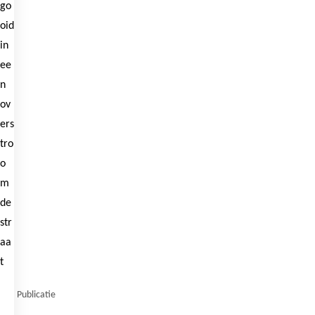
Publicatie