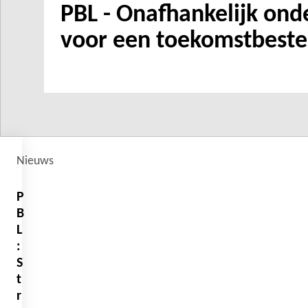
PBL - Onafhankelijk ond
voor een toekomstbeste
Nieuws
P
B
L
:
S
t
r