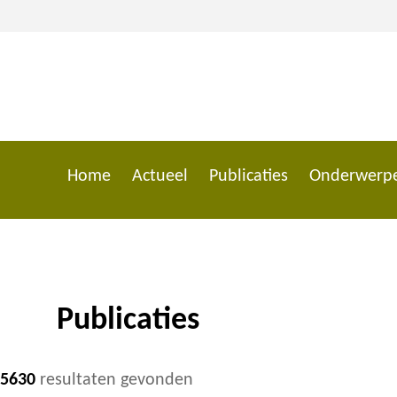
Overslaan
en
naar
de
inhoud
gaan
Home
Actueel
Publicaties
Onderwerp
Main
navigation
Publicaties
Kruimelpad
5630
resultaten gevonden