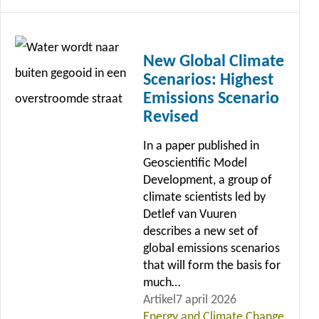
Lees
meer
New Global Climate
Scenarios: Highest
Emissions Scenario
Revised
In a paper published in
Geoscientific Model
Development, a group of
climate scientists led by
Detlef van Vuuren
describes a new set of
global emissions scenarios
that will form the basis for
much…
Artikel
7 april 2026
Energy and Climate Change