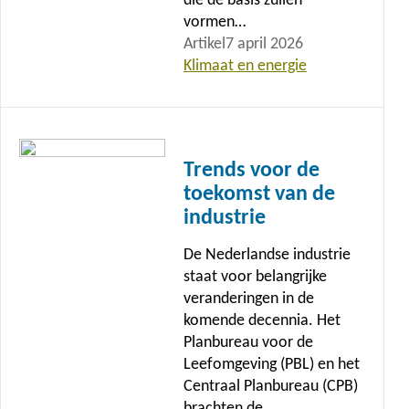
die de basis zullen
vormen…
Artikel
7 april 2026
Klimaat en energie
Lees
meer
Trends voor de
toekomst van de
industrie
De Nederlandse industrie
staat voor belangrijke
veranderingen in de
komende decennia. Het
Planbureau voor de
Leefomgeving (PBL) en het
Centraal Planbureau (CPB)
brachten de