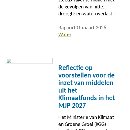
steeds vaker te maken met
de gevolgen van hitte,
droogte en wateroverlast –
…
Rapport
31 maart 2026
Water
Lees
meer
Reflectie op
voorstellen voor de
inzet van middelen
uit het
Klimaatfonds in het
MJP 2027
Het Ministerie van Klimaat
en Groene Groei (KGG)