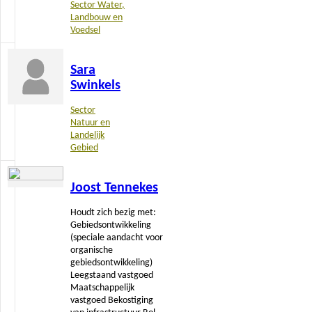
Sector Water,
Landbouw en
Voedsel
Lees
Sara
meer
Swinkels
Sector
Natuur en
Landelijk
Gebied
Lees
Joost Tennekes
meer
Houdt zich bezig met:
Gebiedsontwikkeling
(speciale aandacht voor
organische
gebiedsontwikkeling)
Leegstaand vastgoed
Maatschappelijk
vastgoed Bekostiging