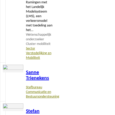
Ramingen met
het Landelijk
Modelsysteem
(LMS), een
verkeersmodel
met toedeling aan
het…
Wetenschappelijk
onderzoeker
Cluster mobiliteit
Sector
Verstedelijking en
Mobiliteit
Lees
Sanne
meer
Trienekens
Stafbureau
Communicatie en
Bestuursondersteuning
Lees
Stefan
meer