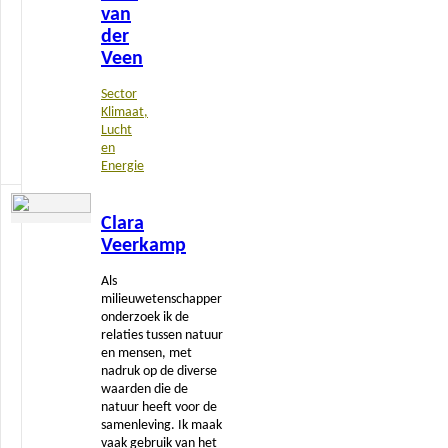
van
der
Veen
Sector
Klimaat,
Lucht
en
Energie
Lees
Clara
meer
Veerkamp
Als
milieuwetenschapper
onderzoek ik de
relaties tussen natuur
en mensen, met
nadruk op de diverse
waarden die de
natuur heeft voor de
samenleving. Ik maak
vaak gebruik van het