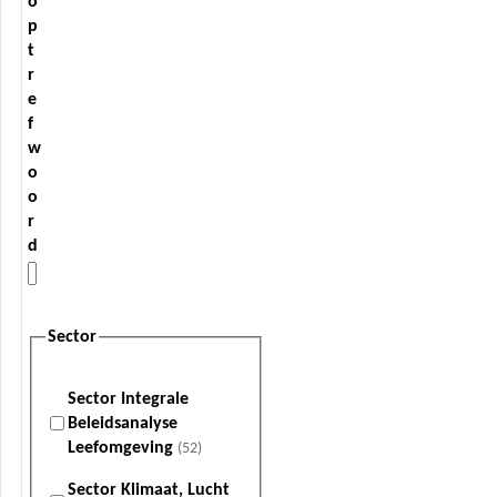
o
p
t
r
e
f
w
o
o
r
d
Sector
Sector Integrale
Beleidsanalyse
Leefomgeving
(52)
Sector Klimaat, Lucht