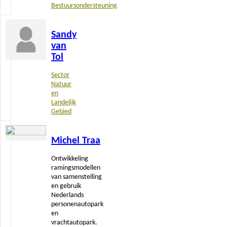
Bestuursondersteuning
Lees
Sandy
meer
van
Tol
Sector
Natuur
en
Landelijk
Gebied
Lees
Michel Traa
meer
Ontwikkeling
ramingsmodellen
van samenstelling
en gebruik
Nederlands
personenautopark
en
vrachtautopark.