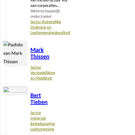
van infrastructuur Rol
van corporaties…
Wetenschappelijk
onderzoeker
Sector Ruimtelijke
Ordening en
Leefomgevingskwaliteit
Lees
Mark
meer
Thissen
Sector
Verstedelijking
en Mobiliteit
Lees
Bert
meer
Tieben
Sector
Integrale
Beleidsanalyse
Leefomgeving