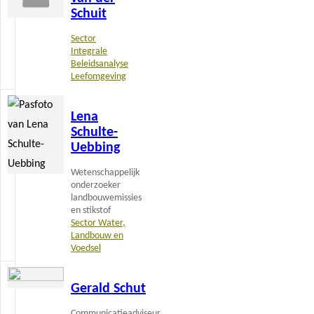
Schuit
Sector
Integrale
Beleidsanalyse
Leefomgeving
Lees
Lena
meer
Schulte-
Uebbing
Wetenschappelijk
onderzoeker
landbouwemissies
en stikstof
Sector Water,
Landbouw en
Voedsel
Lees
Gerald Schut
meer
Communicatieadviseur