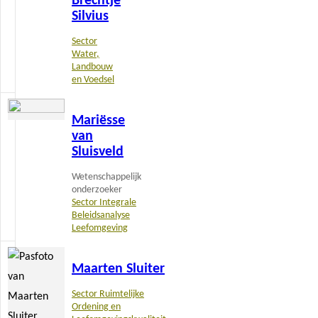
Brechtje
meer
Silvius
Sector
Water,
Landbouw
en Voedsel
Lees
Mariësse
meer
van
Sluisveld
Wetenschappelijk
onderzoeker
Sector Integrale
Beleidsanalyse
Leefomgeving
Lees
Maarten Sluiter
meer
Sector Ruimtelijke
Ordening en