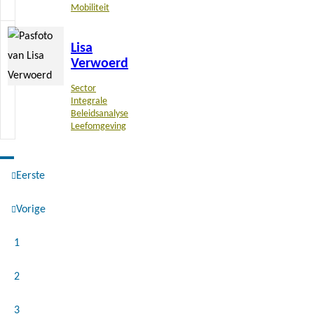
Mobiliteit
Lees
Lisa
meer
Verwoerd
Sector
Integrale
Beleidsanalyse
Leefomgeving
Eerste
Paginering
Eerste
Vorige
pagina
Vorige
Pagina
1
pagina
Pagina
2
Pagina
3