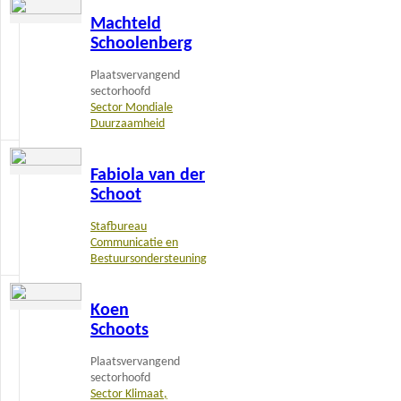
Lees
Machteld
meer
Schoolenberg
Plaatsvervangend
sectorhoofd
Sector Mondiale
Duurzaamheid
Lees
Fabiola van der
meer
Schoot
Stafbureau
Communicatie en
Bestuursondersteuning
Lees
Koen
meer
Schoots
Plaatsvervangend
sectorhoofd
Sector Klimaat,