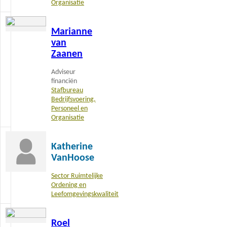
Organisatie
Lees
Marianne
meer
van
Zaanen
Adviseur
financiën
Stafbureau
Bedrijfsvoering,
Personeel en
Organisatie
Katherine
VanHoose
Sector Ruimtelijke
Ordening en
Leefomgevingskwaliteit
Lees
Roel
meer