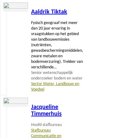
Lees
Aaldrik Tiktak
meer
Fysisch geograaf met meer
dan 20 jaar ervaring in
vraagstukken op het gebied
van landbouwemissies
(nutriënten,
gewasbeschermingsmiddelen,
zware metalen en
bodemverzuring). Trekker van
verschillende…
Senior wetenschappelijk
onderzoeker bodem en water
Sector Water, Landbouw en
Voedsel
Lees
Jacqueline
meer
Timmerhuis
Hoofd stafbureau
Stafbureau
Communicatie en