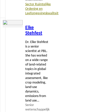
Sector Ruimtelijke
Ordening en
Leefomgevingskwaliteit
Lees
Elke
meer
Stehfest
Dr. Elke Stehfest
is a senior
scientist at PBL.
She has worked
on a wide range
of land-related
topics in global
integrated
assessment, like
crop modeling,
land-use
dynamics,
emissions from
land use…
Senior
wetenschappelijk