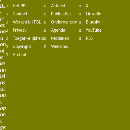
P
BL
Het PBL
Actueel
X
navigation
-
Contact
Publicaties
Linkedin
H
Werken bij PBL
Onderwerpen
Bluesky
et
Privacy
Agenda
YouTube
na
ti
Toegankelijkheid
Modellen
RSS
on
Copyright
Websites
al
Archief
e
ke
nn
isi
ns
tit
uu
t
op
he
t
ge