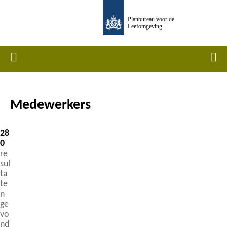
Overslaan
Planbureau voor de
en
Leefomgeving
naar
de
Home
Men
inhoud
gaan
Medewerkers
Kruimelpad
28
0
re
sul
ta
te
n
ge
vo
nd