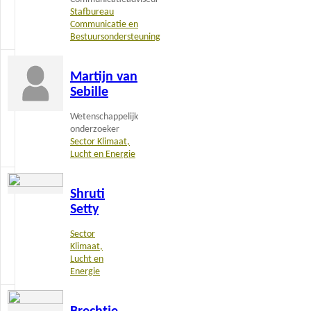
Stafbureau
Communicatie en
Bestuursondersteuning
Lees
Martijn van
meer
Sebille
Wetenschappelijk
onderzoeker
Sector Klimaat,
Lucht en Energie
Lees
Shruti
meer
Setty
Sector
Klimaat,
Lucht en
Energie
Lees