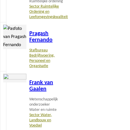
Ruimtelijke ordening
Sector Ruimtelijke
Ordening en
Leefomgevingskwaliteit
Lees
Pragash
meer
Fernando
Stafbureau
Bedrijfsvoering,
Personeel en
Organisatie
Lees
Frank van
meer
Gaalen
Wetenschappelijk
onderzoeker
Water en ruimte
Sector Water,
Landbouw en
Voedsel