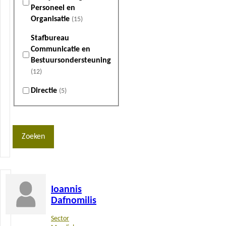
Personeel en
Organisatie
(15)
Stafbureau
Communicatie en
Bestuursondersteuning
(12)
Directie
(5)
Zoeken
Lees
Ioannis
meer
Dafnomilis
Sector