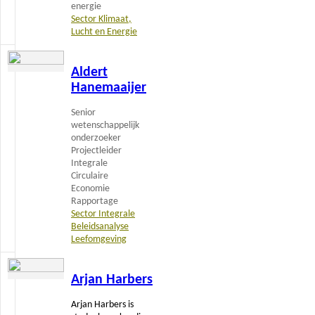
energie
Sector Klimaat,
Lucht en Energie
Lees
Aldert
meer
Hanemaaijer
Senior
wetenschappelijk
onderzoeker
Projectleider
Integrale
Circulaire
Economie
Rapportage
Sector Integrale
Beleidsanalyse
Leefomgeving
Lees
Arjan Harbers
meer
Arjan Harbers is