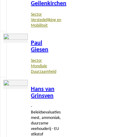
Geilenkirchen
Sector
Verstedelijking en
Mobiliteit
Lees
Paul
meer
Giesen
Sector
Mondiale
Duurzaamheid
Lees
Hans van
meer
Grinsven
-
Beleidsevaluaties
mest, ammoniak,
duurzame
veehouderij - EU
stikstof