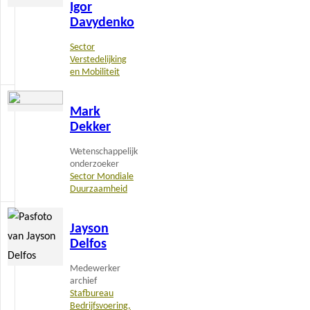
Igor
meer
Davydenko
Sector
Verstedelijking
en Mobiliteit
Lees
Mark
meer
Dekker
Wetenschappelijk
onderzoeker
Sector Mondiale
Duurzaamheid
Lees
Jayson
meer
Delfos
Medewerker
archief
Stafbureau
Bedrijfsvoering,