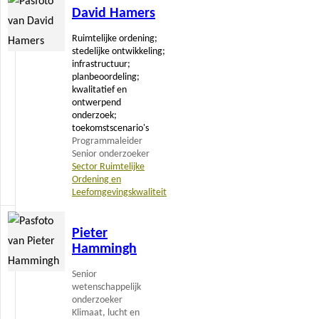
David Hamers
meer
Ruimtelijke ordening;
stedelijke ontwikkeling;
infrastructuur;
planbeoordeling;
kwalitatief en
ontwerpend
onderzoek;
toekomstscenario's
Programmaleider
Senior onderzoeker
Sector Ruimtelijke
Ordening en
Leefomgevingskwaliteit
Lees
Pieter
meer
Hammingh
Senior
wetenschappelijk
onderzoeker
Klimaat, lucht en