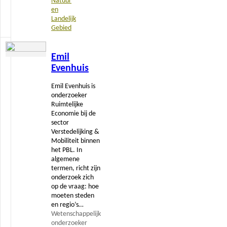
Natuur
en
Landelijk
Gebied
Lees
Emil
meer
Evenhuis
Emil Evenhuis is
onderzoeker
Ruimtelijke
Economie bij de
sector
Verstedelijking &
Mobiliteit binnen
het PBL. In
algemene
termen, richt zijn
onderzoek zich
op de vraag: hoe
moeten steden
en regio’s…
Wetenschappelijk
onderzoeker