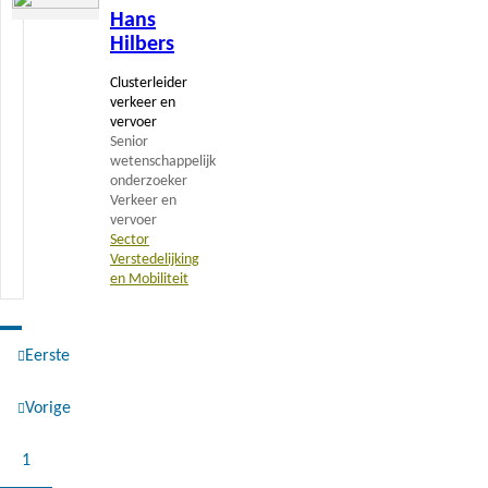
Hans
meer
Hilbers
Clusterleider
verkeer en
vervoer
Senior
wetenschappelijk
onderzoeker
Verkeer en
vervoer
Sector
Verstedelijking
en Mobiliteit
Eerste
Paginering
Eerste
Vorige
pagina
Vorige
Pagina
1
pagina