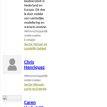
biodiversiteit in
Nederland en
Europa. Dit doe
ik door middel
van ruimtelijke
modellering en
scenario analyse.
Wetenschappelijk
onderzoeker
Ecologie
Sector Natuur en
Landelijk Gebied
Lees
Chris
meer
Henriquez
Wetenschappelijk
onderzoeker
Sector Klimaat,
Lucht en Energie
Lees
Caren
meer