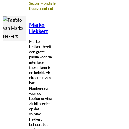
Sector Mondiale
Duurzaamheid
Lees
Marko
meer
Hekkert
Marko
Hekkert heeft
een grote
passie voor de
interface
tussen kennis
en beleid. Als
directeur van
het
Planbureau
voor de
Leefomgeving
zit hij precies
op dat
snijvlak.
Hekkert
behoort tot