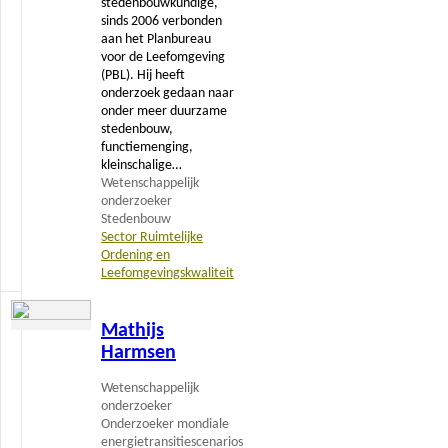
stedenbouwkundige,
sinds 2006 verbonden
aan het Planbureau
voor de Leefomgeving
(PBL). Hij heeft
onderzoek gedaan naar
onder meer duurzame
stedenbouw,
functiemenging,
kleinschalige…
Wetenschappelijk
onderzoeker
Stedenbouw
Sector Ruimtelijke
Ordening en
Leefomgevingskwaliteit
Lees
Mathijs
meer
Harmsen
Wetenschappelijk
onderzoeker
Onderzoeker mondiale
energietransitiescenarios