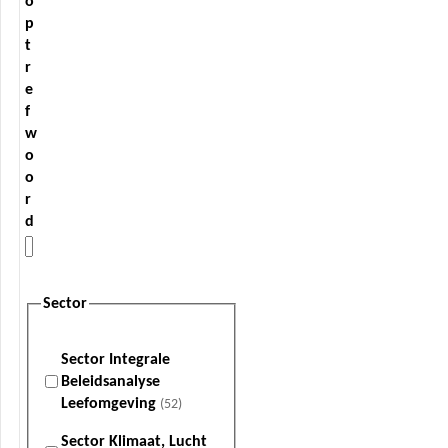
o
p
t
r
e
f
w
o
o
r
d
Sector
Sector Integrale
Beleidsanalyse
Leefomgeving
(52)
Sector Klimaat, Lucht