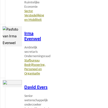
Ruimtelijke
Economie
Sector
Verstedelijking
en Mobiliteit
Lees
Irma
meer
Evenwel
Ambtelijk
secretaris
Ondernemingsraad
Stafbureau
Bedrijfsvoering,
Personeel en
Organisatie
Lees
David Evers
meer
Senior
wetenschappelijk
onderzoeker