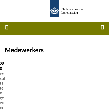
Overslaan
Planbureau voor de
en
Leefomgeving
naar
de
Home
Men
inhoud
gaan
Medewerkers
Kruimelpad
28
0
re
sul
ta
te
n
ge
vo
nd