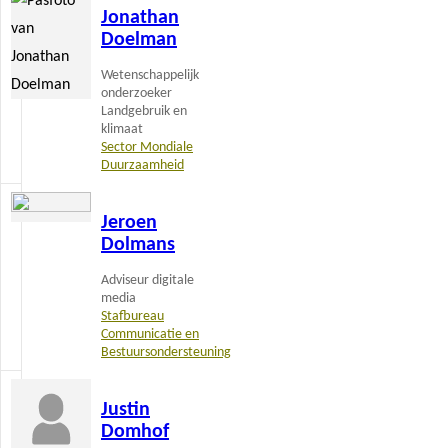
Jonathan
meer
Doelman
Wetenschappelijk
onderzoeker
Landgebruik en
klimaat
Sector Mondiale
Duurzaamheid
Lees
Jeroen
meer
Dolmans
Adviseur digitale
media
Stafbureau
Communicatie en
Bestuursondersteuning
Lees
Justin
meer
Domhof