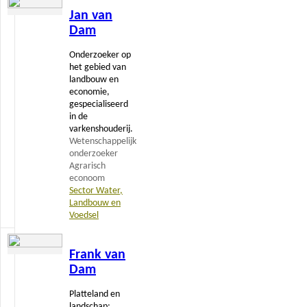
Jan van
meer
Dam
Onderzoeker op
het gebied van
landbouw en
economie,
gespecialiseerd
in de
varkenshouderij.
Wetenschappelijk
onderzoeker
Agrarisch
econoom
Sector Water,
Landbouw en
Voedsel
Lees
Frank van
meer
Dam
Platteland en
landschap;