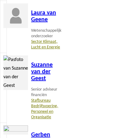
Lees
Laura van
meer
Geene
Wetenschappelijk
onderzoeker
Sector Klimaat,
Lucht en Energie
Lees
Suzanne
meer
van der
Geest
Senior adviseur
financiën
Stafbureau
Bedrijfsvoering,
Personeel en
Organisatie
Lees
Gerben
meer