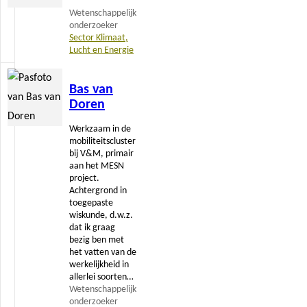
Wetenschappelijk
onderzoeker
Sector Klimaat,
Lucht en Energie
Lees
Bas van
meer
Doren
Werkzaam in de
mobiliteitscluster
bij V&M, primair
aan het MESN
project.
Achtergrond in
toegepaste
wiskunde, d.w.z.
dat ik graag
bezig ben met
het vatten van de
werkelijkheid in
allerlei soorten…
Wetenschappelijk
onderzoeker