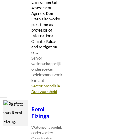
Environmental
Assessment
Agency. Den
Elzen also works
part-time as
professor of
International
Climate Policy
and Mitigation
of…
Senior
wetenschappelijk
onderzoeker
Beleidsonderzoek
klimaat
Sector Mondiale
Duurzaamheid
Lees
Remi
meer
Elzinga
Wetenschappelijk
onderzoeker
Coördinator