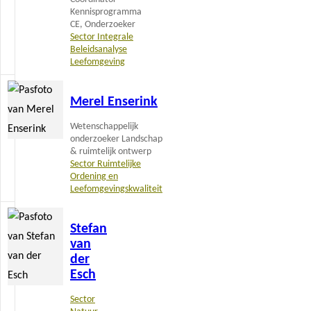
Kennisprogramma
CE, Onderzoeker
Sector Integrale
Beleidsanalyse
Leefomgeving
Lees
Merel Enserink
meer
Wetenschappelijk
onderzoeker Landschap
& ruimtelijk ontwerp
Sector Ruimtelijke
Ordening en
Leefomgevingskwaliteit
Lees
Stefan
meer
van
der
Esch
Sector